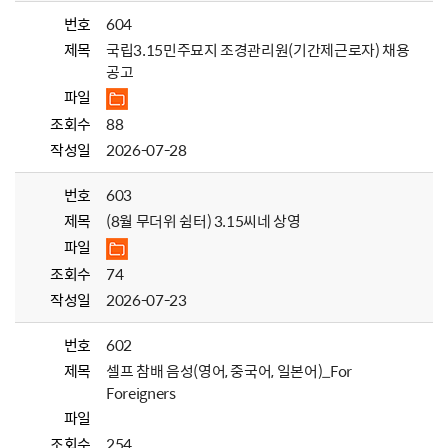
번호
604
제목
국립3.15민주묘지 조경관리원(기간제근로자) 채용
공고
파일
조회수
88
작성일
2026-07-28
번호
603
제목
(8월 무더위 쉼터) 3.15씨네 상영
파일
조회수
74
작성일
2026-07-23
번호
602
제목
셀프 참배 음성(영어, 중국어, 일본어)_For
Foreigners
파일
조회수
254