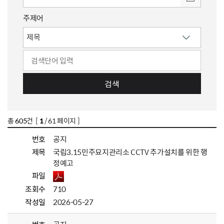
주제어
검색
총
605
건 [
1
/ 61 페이지 ]
번호
공지
제목
국립3.15민주묘지관리소 CCTV 추가설치를 위한 행
정예고
파일
조회수
710
작성일
2026-05-27