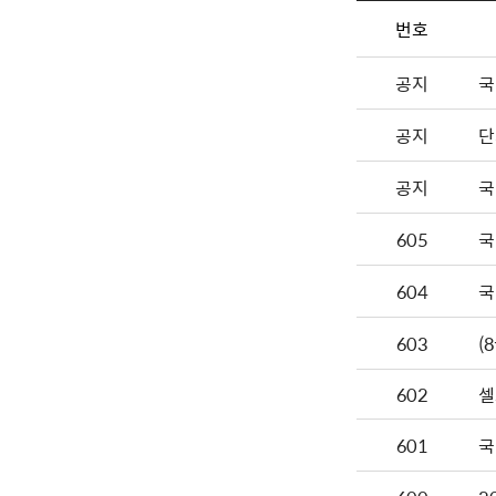
번호
공지
국
공지
단
공지
국
605
국
604
국
603
602
셀
601
국