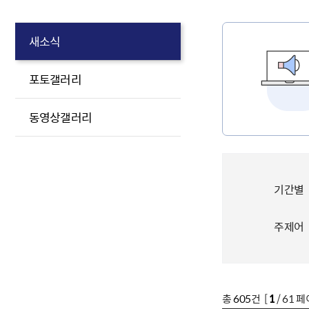
새소식
포토갤러리
동영상갤러리
기간별
주제어
총
605
건 [
1
/ 61 페