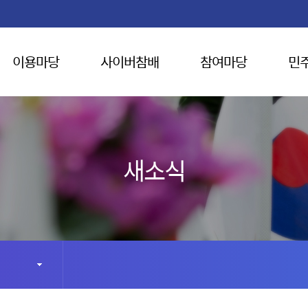
이용마당
사이버참배
참여마당
민
새소식