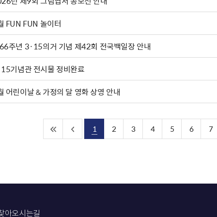
2026년 제9회 그림엽서 공모전 안내
월 FUN FUN 놀이터
66주년 3·15의거 기념 제42회 전국백일장 안내
·15기념관 전시물 정비완료
월 어린이날 & 가정의 달 영화 상영 안내
1
2
3
4
5
6
7
찾아오시는길