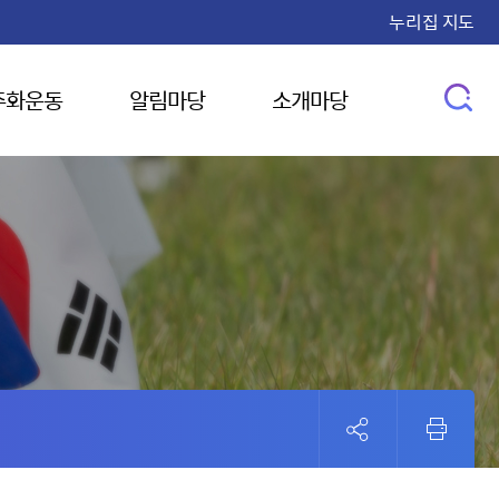
누리집 지도
주화운동
알림마당
소개마당