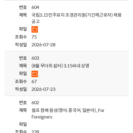
번호
604
제목
국립3.15민주묘지 조경관리원(기간제근로자) 채용
공고
파일
조회수
75
작성일
2026-07-28
번호
603
제목
(8월 무더위 쉼터) 3.15씨네 상영
파일
조회수
67
작성일
2026-07-23
번호
602
제목
셀프 참배 음성(영어, 중국어, 일본어)_For
Foreigners
파일
조회수
239