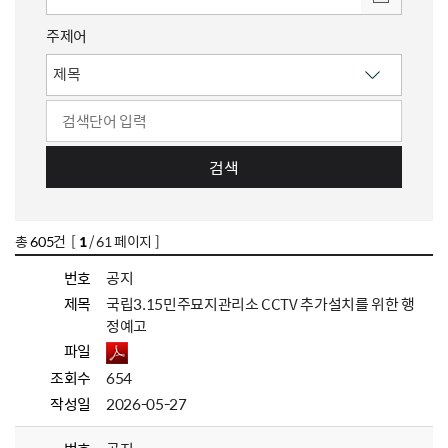
주제어
검색
총
605
건 [
1
/ 61 페이지 ]
번호
공지
제목
국립3.15민주묘지관리소 CCTV 추가설치를 위한 행
정예고
파일
조회수
654
작성일
2026-05-27