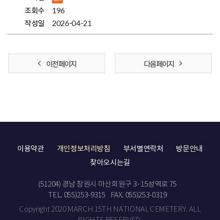
조회수
196
작성일
2026-04-21
이전 페이지
다음 페이지
이용약관
개인정보처리방침
부서별연락처
방문안내
찾아오시는길
(51204) 경남 창원시 마산회원구 3·15성역로 75
TEL. 055)253-9315
FAX. 055)253-0319
Copyright 2020 MARCH 15TH NATIONAL CEMETERY. ALL
RIGHTS RESERVED.