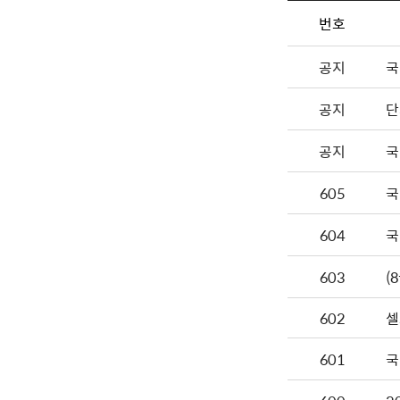
번호
공지
국
공지
단
공지
국
605
국
604
국
603
602
셀
601
국