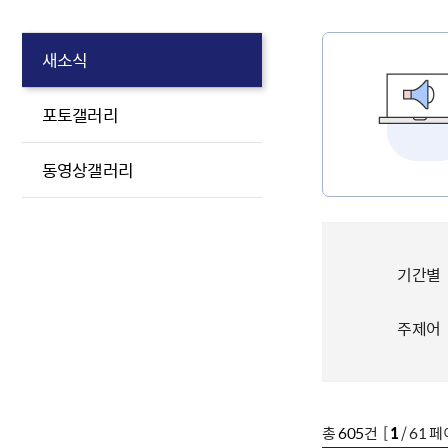
새소식
포토갤러리
동영상갤러리
기간별
주제어
총
605
건 [
1
/ 61 페