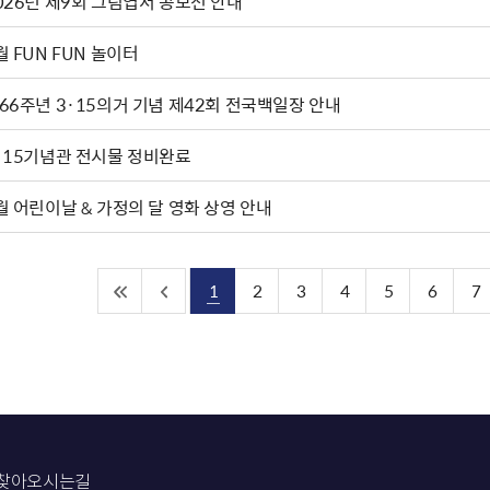
2026년 제9회 그림엽서 공모전 안내
월 FUN FUN 놀이터
66주년 3·15의거 기념 제42회 전국백일장 안내
·15기념관 전시물 정비완료
월 어린이날 & 가정의 달 영화 상영 안내
1
2
3
4
5
6
7
찾아오시는길