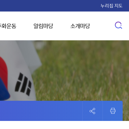
누리집 지도
주화운동
알림마당
소개마당