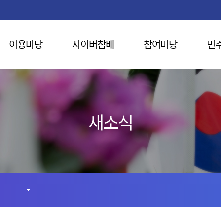
이용마당
사이버참배
참여마당
민
새소식