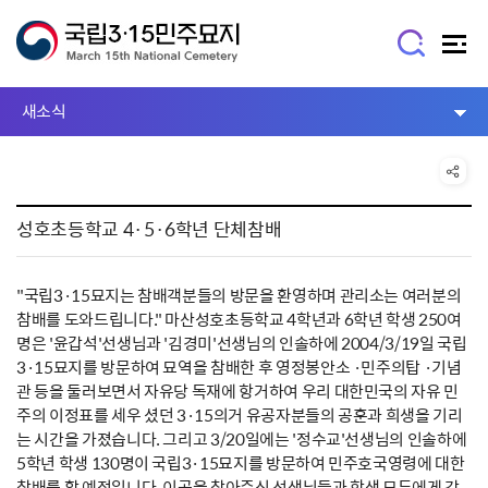
새소식
성호초등학교 4·5·6학년 단체참배
"국립3·15묘지는 참배객분들의 방문을 환영하며 관리소는 여러분의
참배를 도와드립니다." 마산성호초등학교 4학년과 6학년 학생 250여
명은 '윤갑석'선생님과 '김경미'선생님의 인솔하에 2004/3/19일 국립
3·15묘지를 방문하여 묘역을 참배한 후 영정봉안소 ·민주의탑 ·기념
관 등을 둘러보면서 자유당 독재에 항거하여 우리 대한민국의 자유 민
주의 이정표를 세우 셨던 3·15의거 유공자분들의 공훈과 희생을 기리
는 시간을 가졌습니다. 그리고 3/20일에는 '정수교'선생님의 인솔하에
5학년 학생 130명이 국립3·15묘지를 방문하여 민주호국영령에 대한
참배를 할 예정입니다. 이곳을 찾아주신 선생님들과 학생 모두에게 감