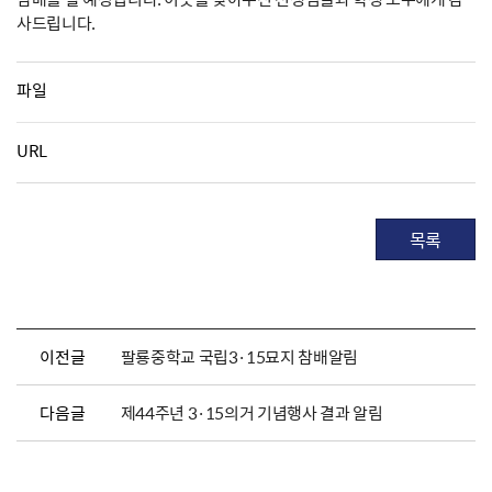
사드립니다.
파일
URL
목록
이전글
팔룡중학교 국립3·15묘지 참배알림
다음글
제44주년 3·15의거 기념행사 결과 알림