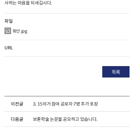
사하는 마음을 되새깁시다.
파일
화단.jpg
URL
목록
이전글
3. 15의거 참여 공로자 7명 추가 포장
다음글
보훈학술 논문을 공모하고 있습니다.