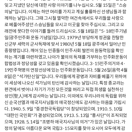
잊고 지냈던 당신에 대한 사랑 이야기를 나누십시오. 5월 15일은 "스승
의날"입니다. 이제는 하얀 머리를 가지고 계실 훌륭하신 선생님들과 함
께하는 날입니다. 그때 그시절 열악한 여건속에서도 우리들을 사랑으
로 베풀어주셨던 스승님들을 모시고 이곳을 찾아 주십시오. 그리고 오
래전에 못다한 이야기를 들려 드리십시오. 5월 18일은 "5·18민주기념
일(광주민주화 운동 기념일)입니다. 1979년 부당하게 정권을 찬탈한
신군부 세력의 군사독재에 맞서 1980년 5월 18일 광주에서 일어난 민
중항쟁입니다. 깨어 있는 민중들이 민주사회 발전의 원동력임을 확인
하는 계기를 마련하였고, 나아가 불의의 독재를 거부하는 민주화운동이
합법성과 정당성을 갖고 있음을 확인시켰습니다. 3·15민주의거와 4·
19민주혁명의 연장선상에 있는 민주화운동입니다. 5월 26일(음력 4월
8일)은 "석가탄신일"입니다. 우리들에게 광명과 자비를 베풀기 위하여
이 세상에 나오신 석가님의 탄신에 감사하는 날입니다. 특정 종교라는
편견에서 벗어나 자기가 가진 모든것을 버리고 직접 희생을 실천하신
성인(聖人)에게 감사하는 날입니다. 이외에도 우리나라의 독립을 위하
신 순국선열과 애국지사님들의 애국정신에도 감사하는 마음을 가집시
다. 1940. 5. 9일 "중경한국독립당"이 창당되었으며. 1910. 5. 10일
"대한인 국민회"가 결성되었으며, 1913. 5. 13일 "흥사단"이 조직되었
으며, 1928. 5, 14일 "조명하 애국지사님의 의거"가 있은 날입니다. 가
정의 달에도 아름다운 묘역 국립3·15묘지를 찾아 오시어 모두에게 감