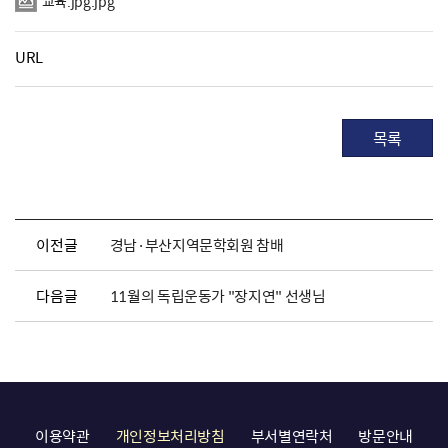
교육.jpg.jpg
URL
목록
이전글
경남·부산지역문학회원 참배
다음글
11월의 독립운동가 "장지연" 선생님
이용약관
개인정보처리방침
부서별연락처
방문안내