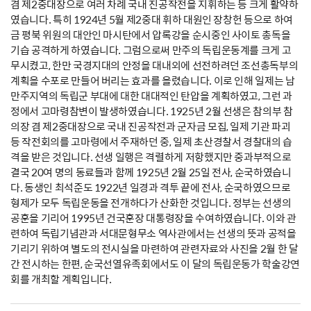
겸 제2중대장으로 여러 차례 국내 진공작전을 지휘하는 등 크게 활약하
였습니다. 특히 1924년 5월 제2중대 휘하 대원인 장창헌 등으로 하여
금 평북 위원의 대안인 마시탄에서 압록강을 순시중인 사이토 총독을
기습 공격하게 하였습니다. 그럼으로써 만주의 독립운동계를 크게 고
무시켰고, 한만 국경지대의 안정을 대내외에 선전하려던 조선총독부의
계획을 수포로 만들어 버리는 효과를 올렸습니다. 이로 인해 일제는 남
만주지역의 독립군 부대에 대한 대대적인 탄압을 계획하였고, 그런 과
정에서 고마령참변이 발생하였습니다. 1925년 2월 선생은 참의부 참
의장 겸 제2중대장으로 국내 진공작전과 군자금 모집, 일제 기관 파괴
등 작전회의를 고마령에서 주재하던 중, 일제 초산경찰서 경찰대의 습
격을 받은 것입니다. 선생 일행은 격렬하게 저항했지만 중과부적으로
결국 20여 명의 동료들과 함께 1925년 2월 25일 전사, 순국하였습니
다. 동생인 최석준도 1922년 일경과 격투 끝에 전사, 순국하였으므로
형제가 모두 독립운동을 전개하다가 산화한 것입니다. 정부는 선생의
공훈을 기리어 1995년 건국훈장 대통령장을 수여하였습니다. 이와 관
련하여 독립기념관과 서대문형무소 역사관에서는 선생의 뜻과 공적을
기리기 위하여 별도의 전시실을 마련하여 관련자료와 사진을 2월 한 달
간 전시하는 한편, 순국선열유족회에서도 이 달의 독립운동가 학술강연
회를 개최할 계획입니다.