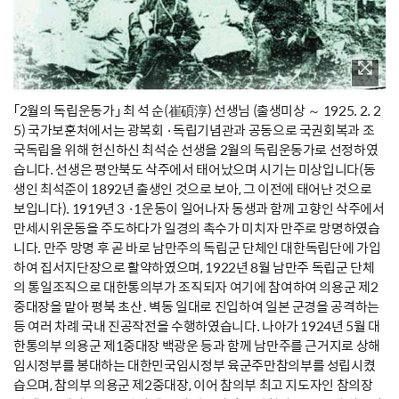
「2월의 독립운동가」 최 석 순(崔碩淳) 선생님 (출생미상 ～ 1925. 2. 2
5) 국가보훈처에서는 광복회 ·독립기념관과 공동으로 국권회복과 조
국독립을 위해 헌신하신 최석순 선생을 2월의 독립운동가로 선정하였
습니다. 선생은 평안북도 삭주에서 태어났으며 시기는 미상입니다(동
생인 최석준이 1892년 출생인 것으로 보아, 그 이전에 태어난 것으로
보입니다). 1919년 3 ·1운동이 일어나자 동생과 함께 고향인 삭주에서
만세시위운동을 주도하다가 일경의 촉수가 미치자 만주로 망명하였습
니다. 만주 망명 후 곧 바로 남만주의 독립군 단체인 대한독립단에 가입
하여 집서지단장으로 활약하였으며, 1922년 8월 남만주 독립군 단체
의 통일조직으로 대한통의부가 조직되자 여기에 참여하여 의용군 제2
중대장을 맡아 평북 초산․벽동 일대로 진입하여 일본 군경을 공격하는
등 여러 차례 국내 진공작전을 수행하였습니다. 나아가 1924년 5월 대
한통의부 의용군 제1중대장 백광운 등과 함께 남만주를 근거지로 상해
임시정부를 봉대하는 대한민국임시정부 육군주만참의부를 성립시켰
습으며, 참의부 의용군 제2중대장, 이어 참의부 최고 지도자인 참의장