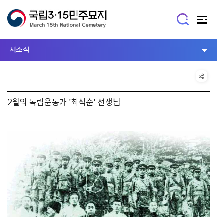
새소식
2월의 독립운동가 '최석순' 선생님