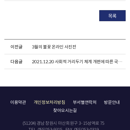
목록
이전글
3월의 불꽃 온라인 사진전
다음글
2021.12.20 사회적 거리두기 체계 개편에 따른 국립묘지 운영기준
이용약관
개인정보처리방침
부서별연락처
방문안내
찾아오시는길
(51204) 경남 창원시 마산회원구 3·15성역로 75
TEL. 055)253-9315
FAX. 055)253-0319