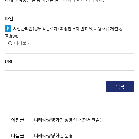
파일
시설관리원(공무직근로자) 최종합격자 발표 및 채용서류 제출 공
고.hwp
미리보기
URL
목록
이전글
나라사랑영화관 상영안내(단체관람)
다음글
나라사랑영화관 운영