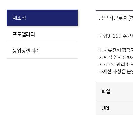
공무직근로자(조
새소식
포토갤러리
국립3·15민주묘
1. 서류전형 합격자
동영상갤러리
2. 면접 일시 : 2023
3. 장 소 : 관리소
자세한 사항은 붙
파일
URL