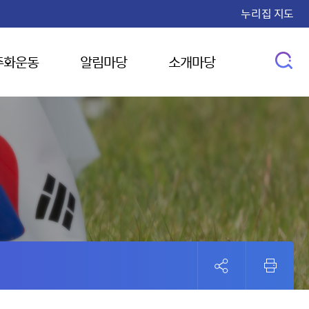
누리집 지도
주화운동
알림마당
소개마당