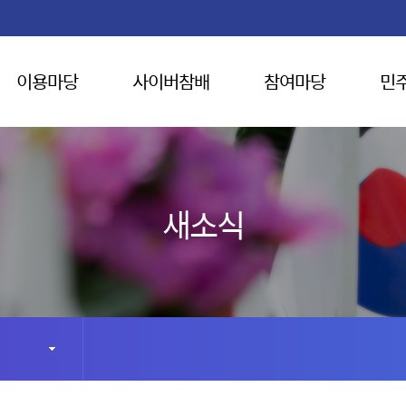
이용마당
사이버참배
참여마당
민
새소식