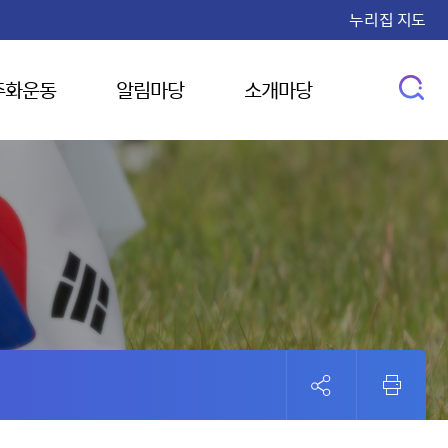
누리집 지도
주화운동
알림마당
소개마당