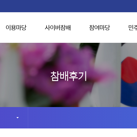
이용마당
사이버참배
참여마당
민
참배후기