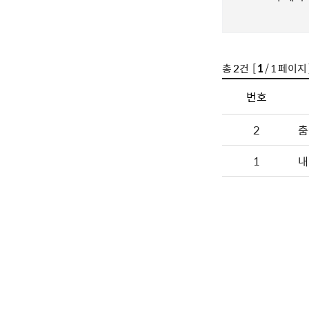
총
2
건 [
1
/ 1 페이지 
번호
2
춤
1
내