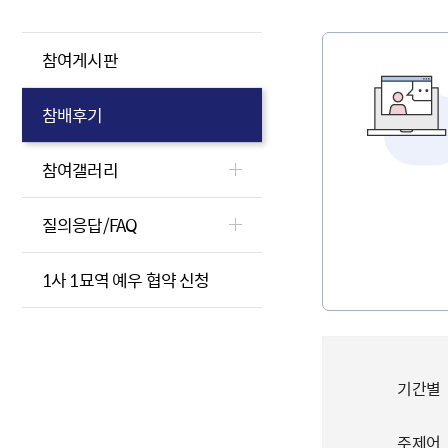
참여게시판
참배후기
참여갤러리
질의응답/FAQ
1사 1묘역 예우 협약 신청
기간별
주제어