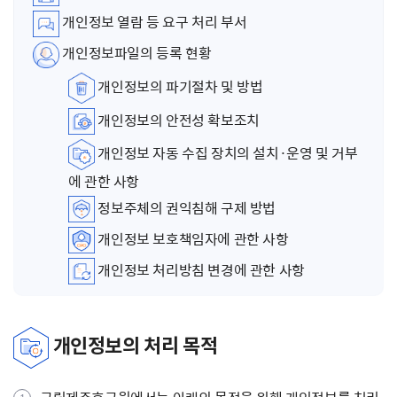
개인정보 열람 등 요구 처리 부서
개인정보파일의 등록 현황
개인정보의 파기절차 및 방법
개인정보의 안전성 확보조치
개인정보 자동 수집 장치의 설치·운영 및 거부
에 관한 사항
정보주체의 권익침해 구제 방법
개인정보 보호책임자에 관한 사항
개인정보 처리방침 변경에 관한 사항
개인정보의 처리 목적