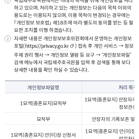
국립제주호국원에서는 아래의 목적을 위해 개인정보를 처리
하고 있으며, 처리하고 있는 개인정보는 다음의 목적 이외의
용도로는 이용되지 않으며, 이용 목적이 변경되는 경우에는
「개인정보 보호법」 제18조에 따라 별도의 동의를 받는 등 필
요한 조치를 이행 하겠습니다.
자세한 내용은 개인정보보호위원회에서 운영하는 개인정보
포털(
https://privacy.go.kr
) 접속 후 개인 서비스 → 정보
주체 권리 행사 → 개인정보 열람 등 요구 → ‘개인정보파일’
검색 메뉴에서 국립제주호국원을 입력 후 검색을 통해 보다
상세한 내용을 확인 하실 수 있습니다.
개인정보파일명
처리 목적
1묘역(충혼묘지) 안장자의 
1묘역(충혼묘지)묘적부
정보관리
묘적부
안장자의 기록보존 및 
1묘역(충혼묘지) 안(이)장
1묘역(충혼묘지) 안(이)장 신청서
업무처리