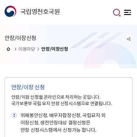
국립영천호국원
안장/이장신청
이용마당
안장/이장신청
안장/이장 신청
안장/이장 신청을 온라인으로 처리하는 곳입니다.
국가보훈부 국립 묘지 안장 신청시스템으로 연결됩니다.
위패봉안신청, 배우자합장신청, 국립묘지 외
이장신청, 생전안장대상 결정신청은
안장 신청시스템에서 신청가능 합니다.