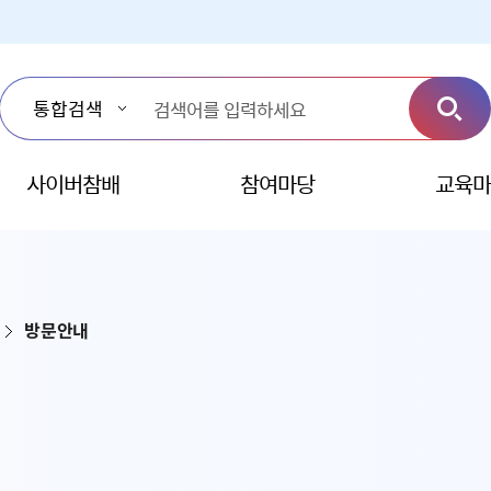
사이버참배
참여마당
교육마
방문안내