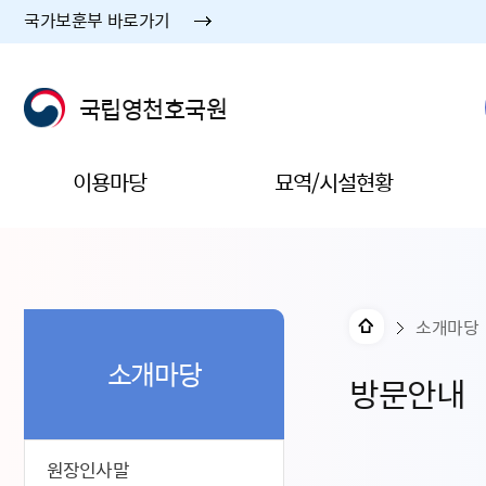
국가보훈부 바로가기
국립영천호국원
이용마당
묘역/시설현황
소개마당
소개마당
방문안내
원장인사말