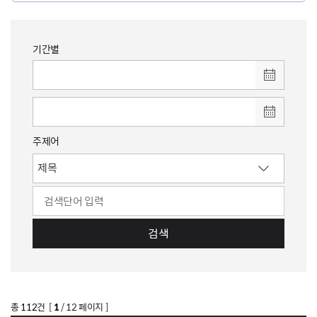
기간별
주제어
검색
총
112
건 [
1
/ 12 페이지 ]