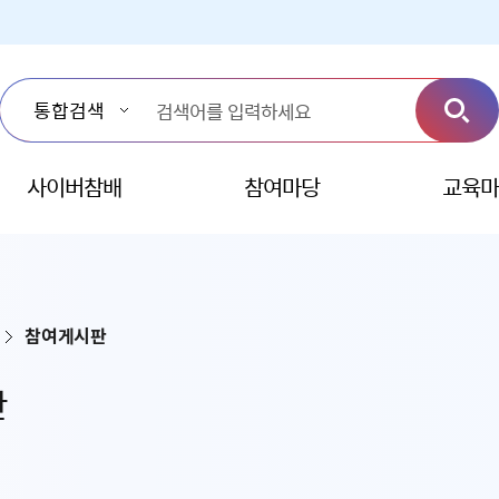
사이버참배
참여마당
교육마
참여게시판
판