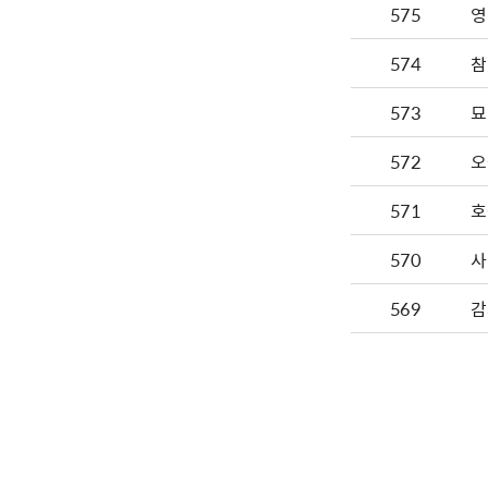
575
영
574
참
573
묘
572
오
571
호
570
사
569
감