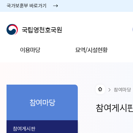
국가보훈부 바로가기
국립영천호국원
이용마당
묘역/시설현황
참여마당
참여마당
참여게시
참여게시판