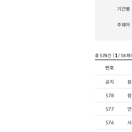
기간별
주제어
총
578
건 [
1
/ 58 페
번호
공지
참
578
참
577
안
576
사