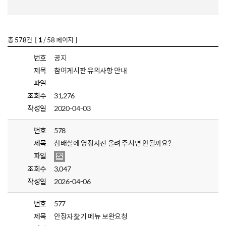
총
578
건 [
1
/ 58 페이지 ]
번호
공지
제목
참여게시판 유의사항 안내
파일
조회수
31,276
작성일
2020-04-03
번호
578
제목
참배실에 영정사진 올려 주시면 안될까요?
파일
조회수
3,047
작성일
2026-04-06
번호
577
제목
안장자찿기 메뉴 보완요청