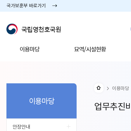
국가보훈부 바로가기
국립영천호국원
이용마당
묘역/시설현황
이용마당
이용마당
업무추진
안장안내