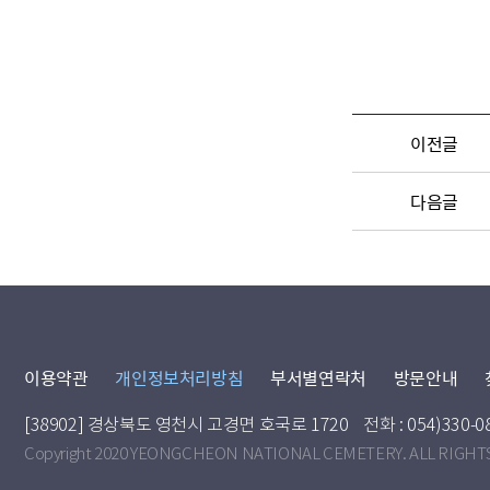
이전글
다음글
이용약관
개인정보처리방침
부서별연락처
방문안내
[38902] 경상북도 영천시 고경면 호국로 1720
전화 : 054)330-0
Copyright 2020 YEONGCHEON NATIONAL CEMETERY. ALL RIGHT