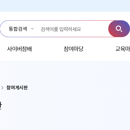
사이버참배
참여마당
교육마
참여게시판
판