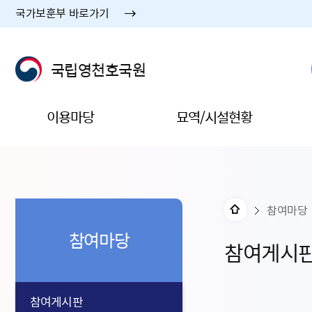
국가보훈부 바로가기
국립영천호국원
이용마당
묘역/시설현황
참여마당
참여마당
참여게시
참여게시판