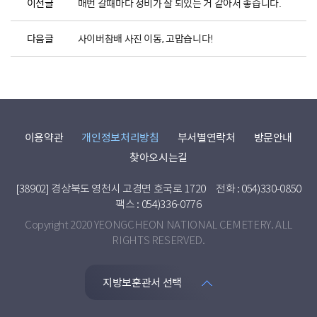
이전글
매번 갈때마다 정비가 잘 되있는 거 같아서 좋습니다.
다음글
사이버참배 사진 이동, 고맙습니다!
이용약관
개인정보처리방침
부서별연락처
방문안내
찾아오시는길
[38902] 경상북도 영천시 고경면 호국로 1720
전화 : 054)330-0850
팩스 : 054)336-0776
Copyright 2020 YEONGCHEON NATIONAL CEMETERY. ALL
RIGHTS RESERVED.
지방보훈관서 선택