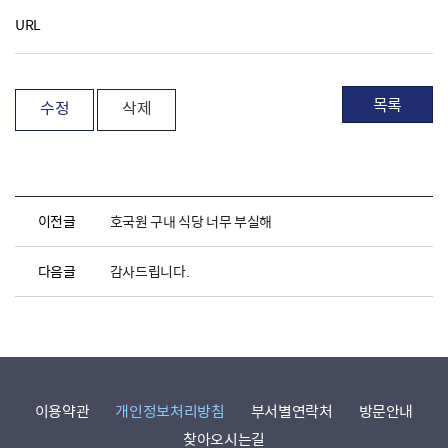
URL
목록
수정
삭제
이전글
호국원 구내 식당 너무 부실해
다음글
감사드립니다.
이용약관
개인정보처리방침
부서별연락처
방문안내
찾아오시는길