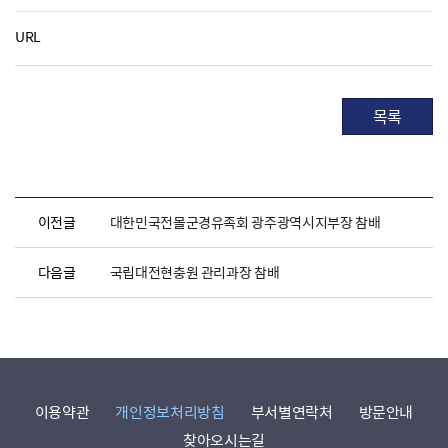
URL
목록
이전글
대한민국전몰군경유족회 광주광역시지부장 참배
다음글
국립대전현충원 관리과장 참배
이용약관
개인정보처리방침
부서별연락처
방문안내
찾아오시는길