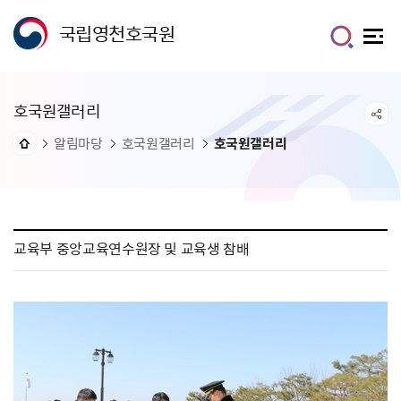
국립영천호국원
호국원갤러리
알림마당
호국원갤러리
호국원갤러리
교육부 중앙교육연수원장 및 교육생 참배