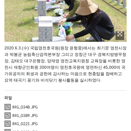
2020.6.3.(수) 국립영천호국원(원장 윤형중)에서는 최기문 영천시장
과 박봉균 농림축산검역본부장 그리고 정창근 대구·경북지방병무청
장, 김태오 대구은행장, 양재영 영천교육지원청 교육장을 비롯한 영
천시 재향군인회원 200여명이 영천호국원에 영면하신 45,000여 국
가유공자의 희생과 공헌에 감사하는 마음으로 현충탑을 참배하고
묘역 태극기 꽂기와 비석닦기 봉사활동을 실시하였다.
파일
IMG_0348.JPG
IMG_0389.JPG
IMG_0221.JPG