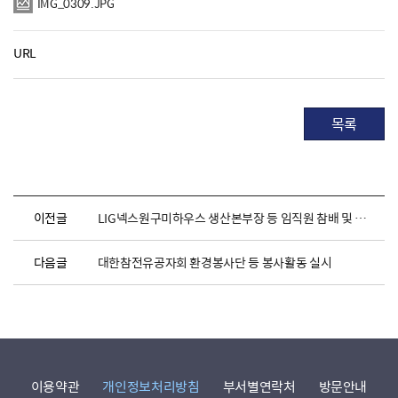
IMG_0309.JPG
URL
목록
이전글
LIG넥스원구미하우스 생산본부장 등 임직원 참배 및 묘역 봉사활동 실시
다음글
대한참전유공자회 환경봉사단 등 봉사활동 실시
이용약관
개인정보처리방침
부서별연락처
방문안내