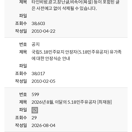
제목
타인비방,광고,장난글,비속어(욕설) 등이 포함된 글
은 사전예고 없이 삭제될 수 있습니다.
파일
조회수
38,603
작성일
2010-04-22
번호
공지
제목
국립5.18민주묘지 안장자(5.18민주유공자) 유가족
에 대한 안장식순 안내
파일
조회수
38,017
작성일
2010-02-05
번호
599
제목
2026년 8월, 이달의 5.18민주유공자 [최재원]
파일
조회수
29
작성일
2026-08-04