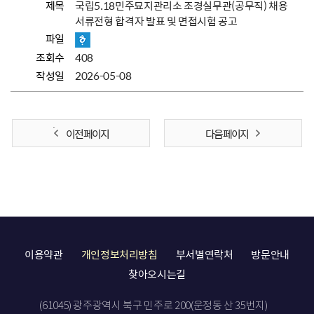
제목
국립5.18민주묘지관리소 조경실무관(공무직) 채용
서류전형 합격자 발표 및 면접시험 공고
파일
조회수
408
작성일
2026-05-08
이전 페이지
다음 페이지
이용약관
개인정보처리방침
부서별연락처
방문안내
찾아오시는길
(61045) 광주광역시 북구 민주로 200(운정동 산 35번지)