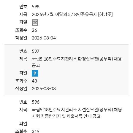
번호
598
제목
2026년 7월, 이달의 5.18민주유공자 [허남주]
파일
조회수
26
작성일
2026-08-04
번호
597
제목
국립5.18민주묘지관리소 환경실무관(공무직) 채용
공고
파일
조회수
43
작성일
2026-08-03
번호
596
제목
국립5.18민주묘지관리소 시설실무관(공무직) 채용
시험 최종합격자 및 제출서류 안내 공고
파일
조회수
319