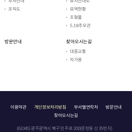
부서안내
묘지안내도
조직도
묘역현황
조형물
5.18추모관
방문안내
찾아오시는길
대중교통
자가용
이용약관
개인정보처리방침
부서별연락처
방문안내
찾아오시는길
(61045) 광주광역시 북구 민주로 200(운정동 산 35번지)