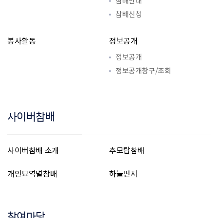
참배안내
참배신청
봉사활동
정보공개
정보공개
정보공개창구/조회
사이버참배
사이버참배 소개
추모탑참배
개인묘역별참배
하늘편지
참여마당