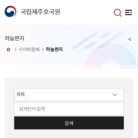
국립제주호국원
하늘편지
사이버참배
하늘편지
검색