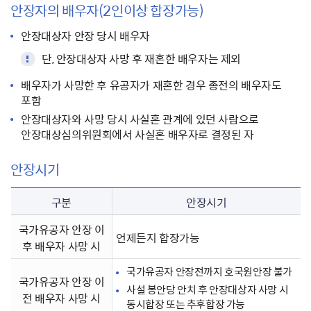
안장자의 배우자(2인이상 합장가능)
안장대상자 안장 당시 배우자
단, 안장대상자 사망 후 재혼한 배우자는 제외
배우자가 사망한 후 유공자가 재혼한 경우 종전의 배우자도
포함
안장대상자와 사망 당시 사실혼 관계에 있던 사람으로
안장대상심의위원회에서 사실혼 배우자로 결정된 자
안장시기
구분
안장시기
국가유공자 안장 이
언제든지 합장가능
후 배우자 사망 시
국가유공자 안장전까지 호국원안장 불가
국가유공자 안장 이
사설 봉안당 안치 후 안장대상자 사망 시
전 배우자 사망 시
동시합장 또는 추후합장 가능