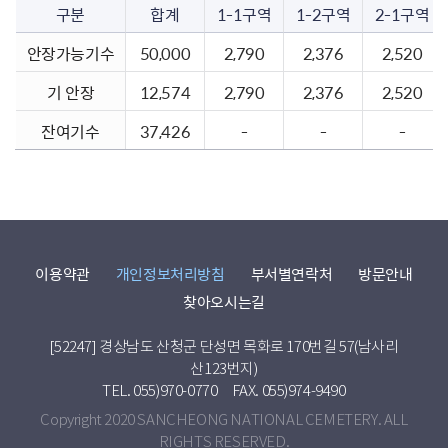
구분
합계
1-1구역
1-2구역
2-1구역
안장가능기수
50,000
2,790
2,376
2,520
기 안장
12,574
2,790
2,376
2,520
잔여기수
37,426
-
-
-
이용약관
개인정보처리방침
부서별연락처
방문안내
찾아오시는길
[52247] 경상남도 산청군 단성면 목화로 170번길 57(남사리
산123번지)
TEL. 055)970-0770
FAX. 055)974-9490
Copyright 2020 SANCHEONG NATIONAL CEMETERY. ALL
RIGHTS RESERVED.