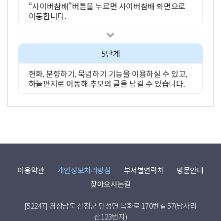
“사이버참배”버튼을 누르면 사이버참배 화면으로
이동합니다.
5단계
헌화, 분향하기, 묵념하기 기능을 이용하실 수 있고,
하늘편지로 이동해 추모의 글을 남길 수 있습니다.
이용약관
개인정보처리방침
부서별연락처
방문안내
찾아오시는길
[52247] 경상남도 산청군 단성면 목화로 170번길 57(남사리
산123번지)