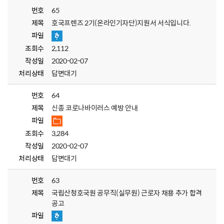
번호
65
제목
호국프렌즈 2기(온라인기자단)지원서 서식입니다.
파일
조회수
2,112
작성일
2020-02-07
처리상태
답변대기
번호
64
제목
신종 코로나바이러스 예방 안내
파일
조회수
3,284
작성일
2020-02-07
처리상태
답변대기
번호
63
제목
국립산청호국원 공무직(실무원) 근로자 채용 추가 합격
공고
파일