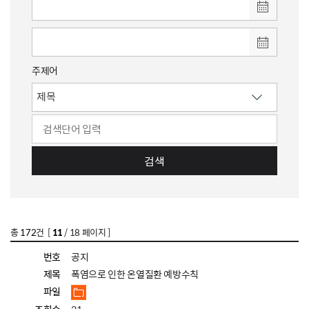
주제어
검색
총
172
건 [
11
/ 18 페이지 ]
번호
공지
제목
폭염으로 인한 온열질환 예방수칙
파일