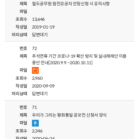
제목
철도공무원 참전유공자 안장신청 시 유의사항
파일
조회수
13,646
작성일
2019-01-19
처리상태
답변대기
번호
72
제목
추석연휴 기간 코로나-19 확산 방지 및 실내제례단 이용
중단 안내[2020.9.9.~2020.10.11]
파일
조회수
2,960
작성일
2020-09-09
처리상태
답변대기
번호
71
제목
우리가 그리는 평화통일 공모전 신청서 양식
파일
조회수
2,346
작성일
2020-06-24