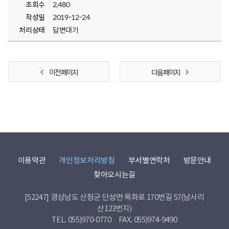
조회수
2,480
작성일
2019-12-24
처리상태
답변대기
이전 페이지
다음 페이지
이용약관
개인정보처리방침
부서별연락처
방문안내
찾아오시는길
[52247] 경상남도 산청군 단성면 목화로 170번길 57(남사리
산123번지)
TEL. 055)970-0770
FAX. 055)974-9490