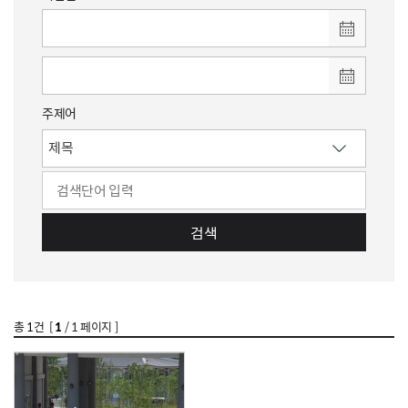
주제어
검색
총
1
건 [
1
/ 1 페이지 ]