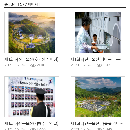
총
20
건 [
1
/ 2 페이지 ]
제1회 사진공모전(호국원의 아침)
제1회 사진공모전(떠나는 마음)
2021-12-28
2,041
2021-12-28
1,821
제1회 사진공모전(서해수호의 날)
제1회 사진공모전(가을을 기다리며)
2021-12-28
1,656
2021-12-28
1,849