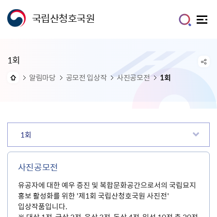
국립산청호국원
1회
알림마당
공모전 입상작
사진공모전
1회
1회
사진공모전
유공자에 대한 예우 증진 및 복합문화공간으로서의 국립묘지
홍보 활성화를 위한 '제1회 국립산청호국원 사진전'
입상작품입니다.
※ 대상 1점, 금상 2점, 은상 3점, 동상 4점, 입선 10점 총 20점