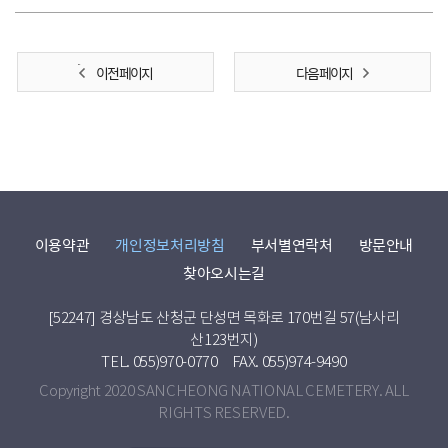
이전 페이지
다음 페이지
이용약관
개인정보처리방침
부서별연락처
방문안내
찾아오시는길
[52247] 경상남도 산청군 단성면 목화로 170번길 57(남사리
산123번지)
TEL. 055)970-0770
FAX. 055)974-9490
Copyright 2020 SANCHEONG NATIONAL CEMETERY. ALL
RIGHTS RESERVED.