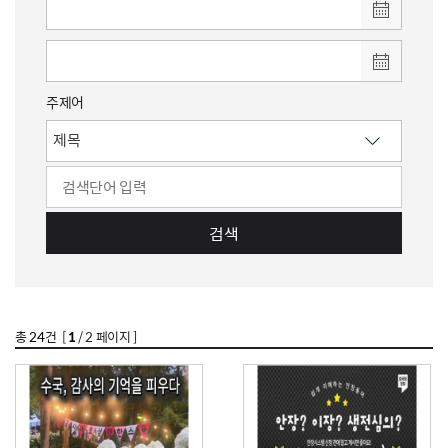
주제어
검색
총
24
건 [
1
/ 2 페이지 ]