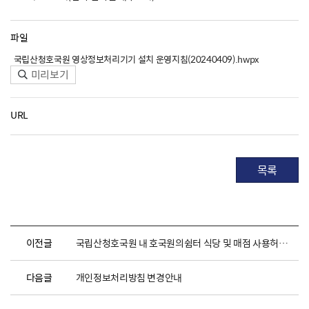
파일
국립산청호국원 영상정보처리기기 설치 운영지침(20240409).hwpx
미리보기
URL
목록
이전글
국립산청호국원 내 호국원의쉼터 식당 및 매점 사용허가자 선정 공고
다음글
개인정보처리방침 변경안내