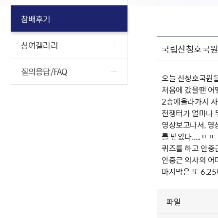
참배후기
참여갤러리
국립산청호국원 
질의응답/FAQ
오늘 산청호국원을
처음에 갔을땐 어
2층에올라가서 사진
전쟁터가 얼마나 
영상보고나서, 영
를 받았다.....ㅠㅠ
퀴즈를 하고 안중
안중근 의사의 어
마지막은 또 6.2
파일