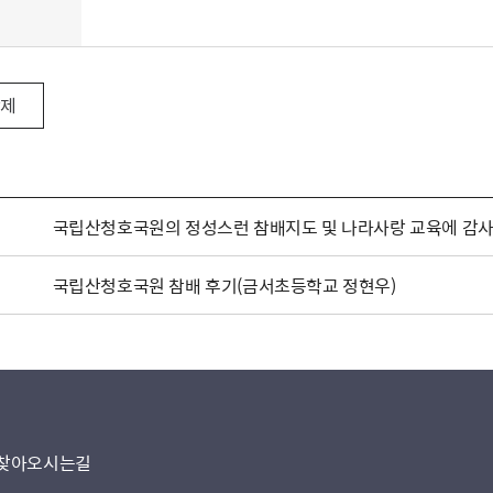
삭제
국립산청호국원의 정성스런 참배지도 및 나라사랑 교육에 감
국립산청호국원 참배 후기(금서초등학교 정현우)
찾아오시는길