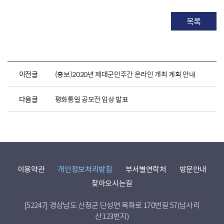
목록
이전글
(홍보)2020년 제대군인주간 온라인 개최 계획 안내
다음글
평화통일 공모전 입상 발표
이용약관
개인정보처리방침
부서별연락처
방문안내
찾아오시는길
[52247] 경상남도 산청군 단성면 목화로 170번길 57(남사리
산123번지)