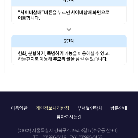
4단계
“사이버참배”버튼
을 누르면
사이버참배 화면으로
이동
합니다.
5단계
헌화, 분향하기, 묵념하기
기능을 이용하실 수 있고,
하늘편지로 이동해
추모의 글
을 남길 수 있습니다.
이용약관
개인정보처리방침
부서별연락처
방문안내
찾아오시는길
(01009) 서울특별시 강북구 4.19로 8길17(수유동 산9-1)
TEL. 02)996-0419
FAX. 02)996-0456