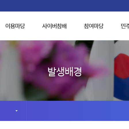
이용마당
사이버참배
참여마당
민
발생배경