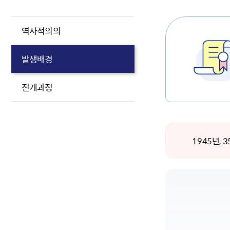
역사적의의
발생배경
전개과정
1945년,