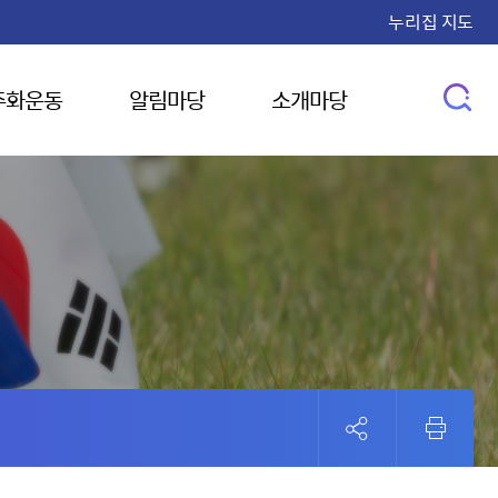
누리집 지도
주화운동
알림마당
소개마당