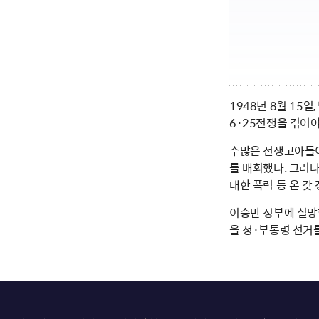
1948년 8월 15
6·25전쟁을 겪어야
수많은 전쟁고아들이
를 배회했다. 그러
대한 폭력 등 온 갖
이승만 정부에 실망
을 정·부통령 선거