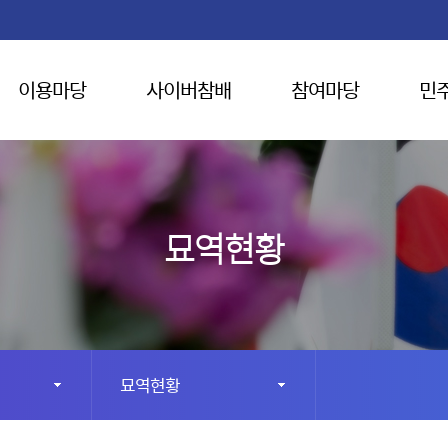
이용마당
사이버참배
참여마당
민
묘역현황
묘역현황