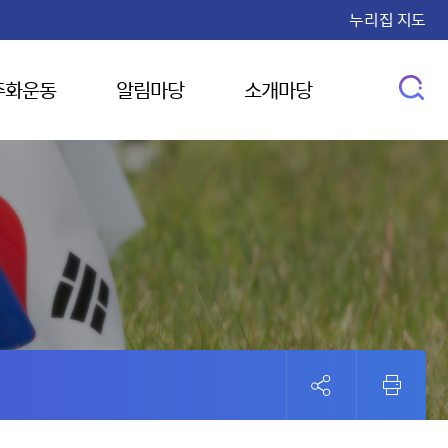
누리집 지도
주화운동
알림마당
소개마당