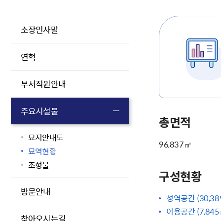
소장인사말
연혁
부서직원안내
주요시설물
총면적
묘지안내도
96,837㎡
묘역현황
조형물
구성현황
방문안내
성역공간 (30,38
이용공간 (7,845
찾아오시는길