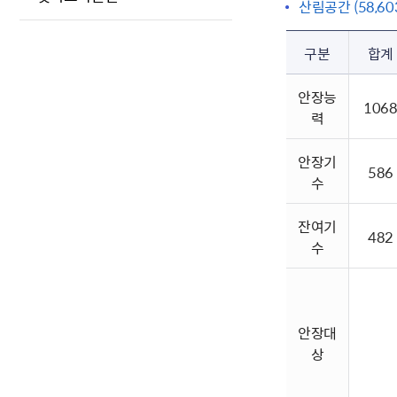
산림공간 (58,60
구분
합계
안장능
106
력
안장기
586
수
잔여기
482
수
안장대
상