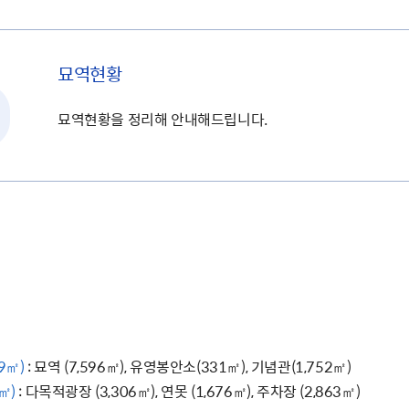
묘역현황
묘역현황을 정리해 안내해드립니다.
9㎡)
: 묘역 (7,596㎡), 유영봉안소(331㎡), 기념관(1,752㎡)
㎡)
: 다목적광장 (3,306㎡), 연못 (1,676㎡), 주차장 (2,863㎡)