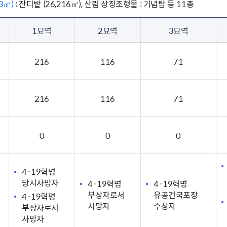
3㎡)
: 잔디밭 (26,216㎡), 산림 상징조형물 : 기념탑 등 11종
1묘역
2묘역
3묘역
8
216
116
71
216
116
71
0
0
0
4·19혁명
당시사망자
4·19혁명
4·19혁명
부상자로서
유공건국포장
4·19혁명
사망자
수상자
부상자로서
사망자