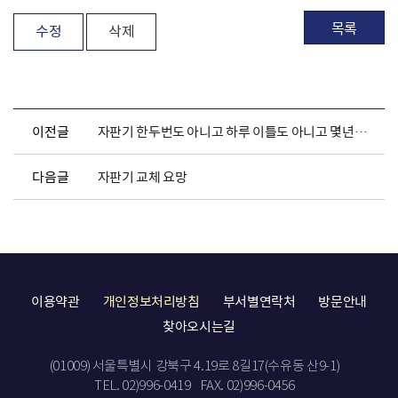
목록
수정
삭제
이전글
자판기 한두번도 아니고 하루 이틀도 아니고 몇년째....
다음글
자판기 교체 요망
이용약관
개인정보처리방침
부서별연락처
방문안내
찾아오시는길
(01009) 서울특별시 강북구 4.19로 8길17(수유동 산9-1)
TEL. 02)996-0419
FAX. 02)996-0456