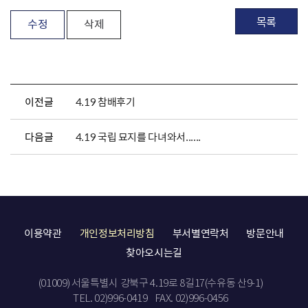
목록
수정
삭제
이전글
4.19 참배후기
다음글
4.19 국립 묘지를 다녀와서......
이용약관
개인정보처리방침
부서별연락처
방문안내
찾아오시는길
(01009) 서울특별시 강북구 4.19로 8길17(수유동 산9-1)
TEL. 02)996-0419
FAX. 02)996-0456