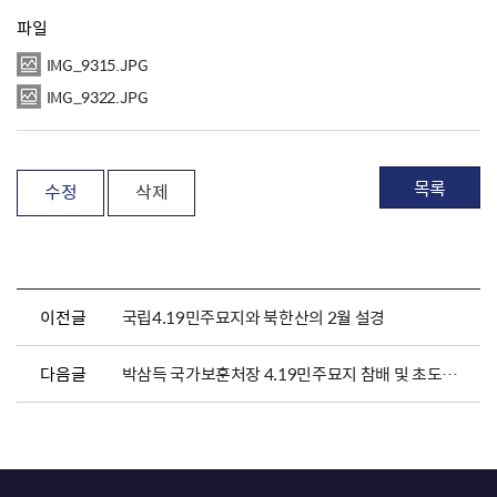
파일
IMG_9315.JPG
IMG_9322.JPG
목록
수정
삭제
이전글
국립4.19민주묘지와 북한산의 2월 설경
다음글
박삼득 국가보훈처장 4.19민주묘지 참배 및 초도순시