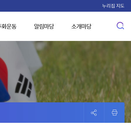
누리집 지도
주화운동
알림마당
소개마당