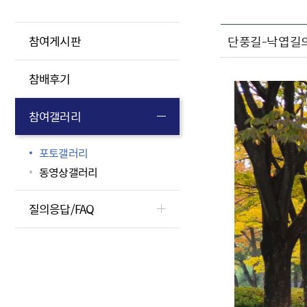
단풍길-낙엽길
참여게시판
참배후기
참여갤러리
포토갤러리
동영상갤러리
질의응답/FAQ