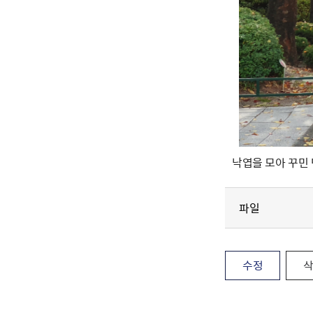
낙엽을 모아 꾸민 
파일
수정