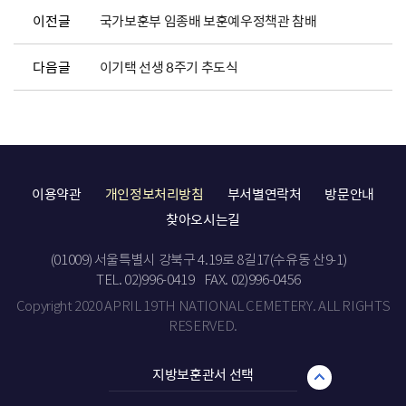
이전글
국가보훈부 임종배 보훈예우정책관 참배
다음글
이기택 선생 8주기 추도식
이용약관
개인정보처리방침
부서별연락처
방문안내
찾아오시는길
(01009) 서울특별시 강북구 4.19로 8길17(수유동 산9-1)
TEL. 02)996-0419
FAX. 02)996-0456
Copyright 2020 APRIL 19TH NATIONAL CEMETERY. ALL RIGHTS
RESERVED.
지방보훈관서 선택