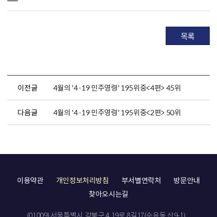
목록
이전글
4월의 '4·19 민주영령' 195위중<4편> 45위
다음글
4월의 '4·19 민주영령' 195위중<2편> 50위
이용약관
개인정보처리방침
부서별연락처
방문안내
찾아오시는길
(01009) 서울특별시 강북구 4.19로 8길17(수유동 산9-1)