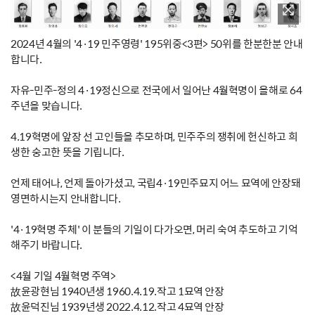
2024년 4월의 '4·19 민주영령' 195위중<3편> 50위를 한분한분 안내
합니다.
자유-민주-정의 4·19정신으로 전국에서 일어난 4월혁명이 올해로 64
주년을 맞습니다.
4.19혁명에 앞장 선 고인들을 추모하며, 민주주의 쟁취에 헌신하고 희
생한 숭고한 뜻을 기립니다.
언제 태어나, 언제 돌아가셨고, 국립4·19민주묘지 어느 묘역에 안장돼
영면하시는지 안내합니다.
'4·19혁명 주체' 이 분들의 기일이 다가오면, 머리 숙여 추도하고 기억
해주기 바랍니다.
<4월 기일 4월혁명 주역>
故윤광현님 1940년생 1960.4.19.작고 1묘역 안장
故윤덕진님 1939년생 2022.4.12.작고 4묘역 안장