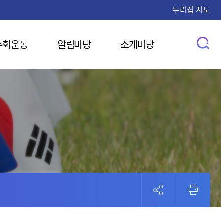
누리집 지도
주화운동
알림마당
소개마당