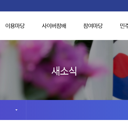
이용마당
사이버참배
참여마당
민
새소식