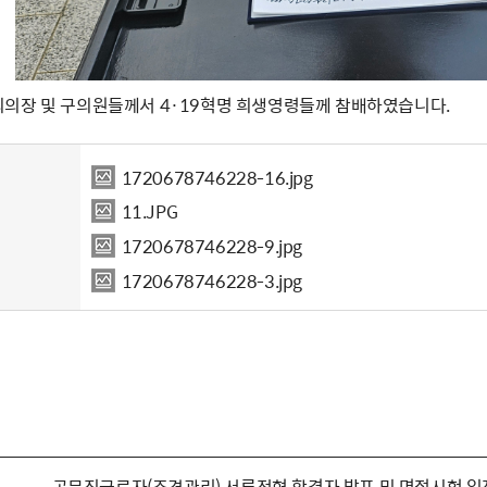
의장 및 구의원들께서 4·19혁명 희생영령들께 참배하였습니다.
1720678746228-16.jpg
11.JPG
1720678746228-9.jpg
1720678746228-3.jpg
공무직근로자(조경관리) 서류전형 합격자 발표 및 면접시험 일