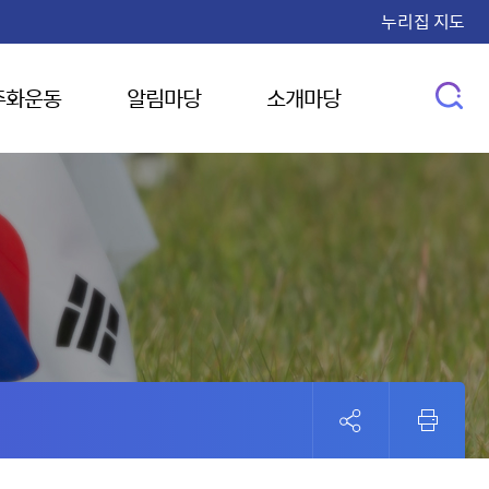
누리집 지도
주화운동
알림마당
소개마당