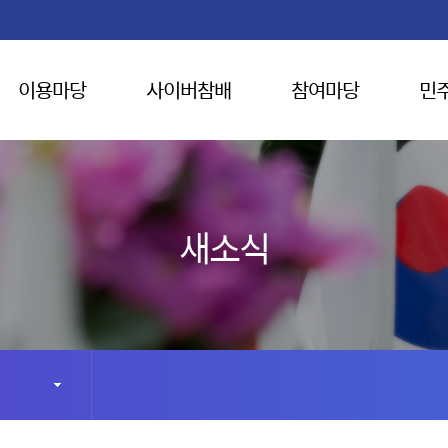
이용마당
사이버참배
참여마당
민
새소식