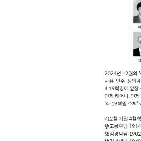
2024년 12월의 
자유-민주-정의 
4.19혁명에 앞장
언제 태어나, 언
'4·19혁명 주체
<12월 기일 4월
故고몽우님 1914년
故김경탁님 1902년
故김기대님 1948년