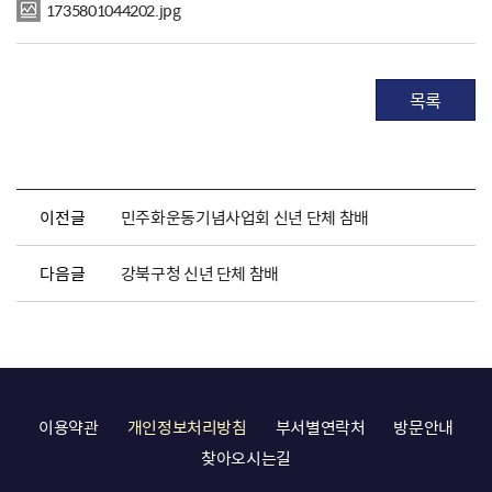
1735801044202.jpg
목록
이전글
민주화운동기념사업회 신년 단체 참배
다음글
강북구청 신년 단체 참배
이용약관
개인정보처리방침
부서별연락처
방문안내
찾아오시는길