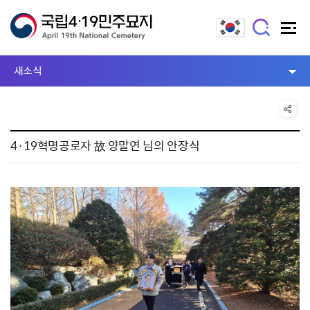
새소식
4·19혁명공로자 故 양말연 님의 안장식